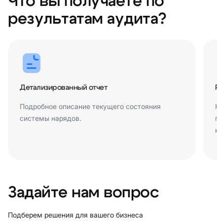
Что вы получаете по
результатам аудита?
Детализированный отчет
Р
Подробное описание текущего состояния
К
системы нарядов.
п
н
Задайте нам вопрос
Подберем решения для вашего бизнеса